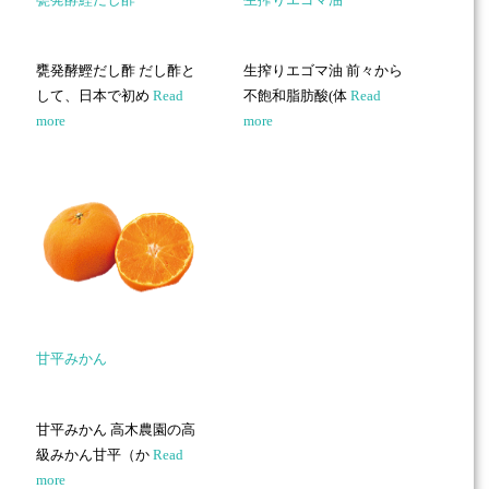
甕発酵鰹だし酢 だし酢と
生搾りエゴマ油 前々から
して、日本で初め
Read
不飽和脂肪酸(体
Read
more
more
甘平みかん
甘平みかん 高木農園の高
級みかん甘平（か
Read
more