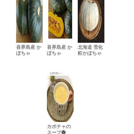
喜界島産 か
喜界島産 か
北海道 雪化
ぼちゃ
ぼちゃ
粧かぼちゃ
お料理レシピ
カボチャの
スープ🎃