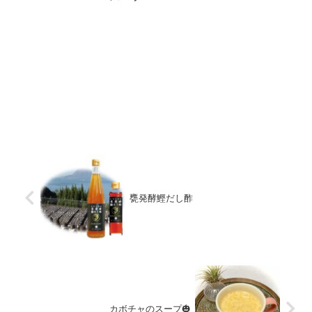
甕発酵鰹だし酢
カボチャのスープ🎃