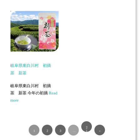
岐阜県東白川村 初摘
茶 新茶
岐阜県東白川村 初摘
茶 新茶 今年の初摘
Read
more
2
1
2
3
…
1
»