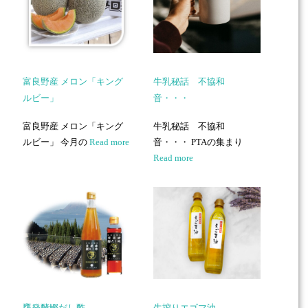
富良野産 メロン「キング
牛乳秘話 不協和
ルビー」
音・・・
富良野産 メロン「キング
牛乳秘話 不協和
ルビー」 今月の
Read more
音・・・ PTAの集まり
Read more
甕発酵鰹だし酢
生搾りエゴマ油