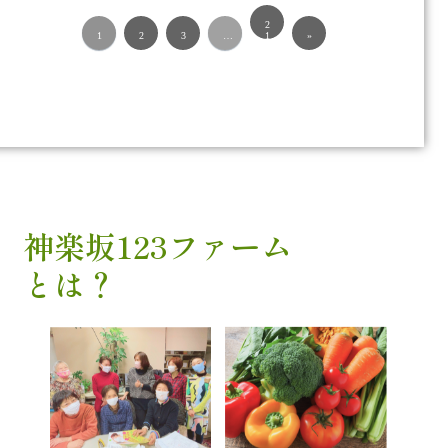
2
1
2
3
…
1
»
神楽坂123ファーム
とは？