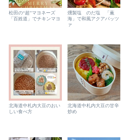
松田の“超”マヨネーズ
燻製塩 のだ塩 「薫
「百姓道」でチキンマヨ
海」で和風アクアパッツ
ァ
北海道中札内大豆のおい
北海道中札内大豆の甘辛
しい食べ方
炒め