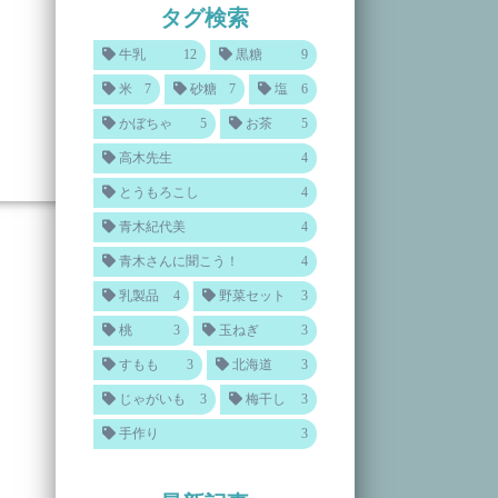
タグ検索
牛乳
12
黒糖
9
米
7
砂糖
7
塩
6
かぼちゃ
5
お茶
5
高木先生
4
とうもろこし
4
青木紀代美
4
青木さんに聞こう！
4
乳製品
4
野菜セット
3
桃
3
玉ねぎ
3
すもも
3
北海道
3
じゃがいも
3
梅干し
3
手作り
3