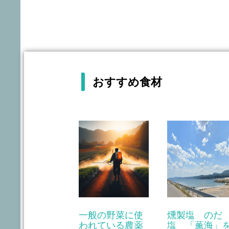
おすすめ食材
一般の野菜に使
燻製塩 のだ
われている農薬
塩 「薫海」