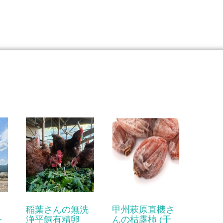
稲葉さんの無洗
甲州萩原直機さ
を
浄平飼有精卵
んの枯露柿 (干