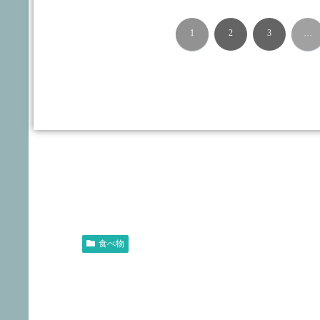
1
2
3
…
食べ物
高級みかん甘平