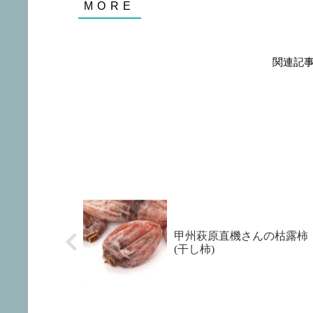
関連記
甲州萩原直機さんの枯露柿
(干し柿)