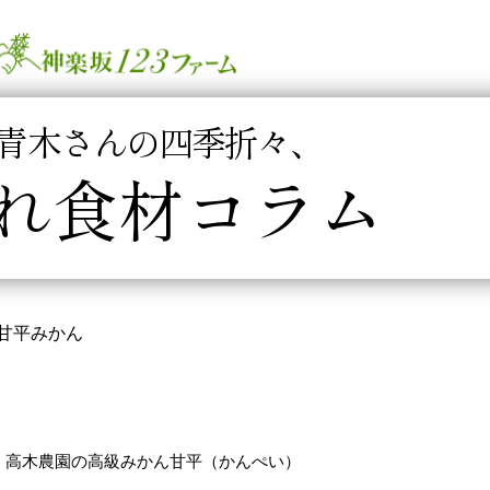
青木さんの四季折々、
れ食材コラム
甘平みかん
高木農園の高級みかん甘平（かんぺい）