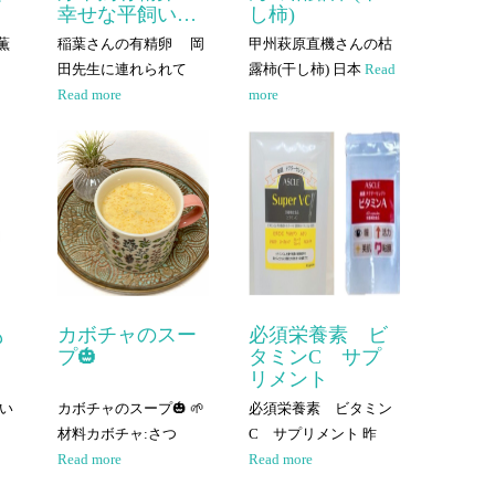
幸せな平飼い…
し柿)
薫
稲葉さんの有精卵 岡
甲州萩原直機さんの枯
田先生に連れられて
露柿(干し柿) 日本
Read
Read more
more
も
カボチャのスー
必須栄養素 ビ
プ🎃
タミンC サプ
リメント
おい
カボチャのスープ🎃 🌱
必須栄養素 ビタミン
材料カボチャ:さつ
C サプリメント 昨
Read more
Read more