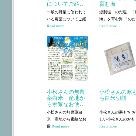
についてご紹…
育む海
一般の野菜に使われて
燻製塩 のだ塩 「
いる農薬についてご紹
海」を育む海 「のだ
Read more
Read more
小松さんの無農
小松さんの寒
薬白米 産地か
ち白米切餅
ら素敵なお便…
小松さんの無農薬白
小松さんの寒もち 
米 産地から素敵なお
しい小松さんのおも
便
Read more
Read more