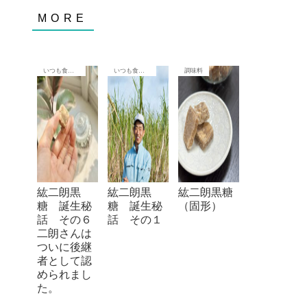
いつも食卓に
いつも食卓に
調味料
紘二朗黒
紘二朗黒
紘二朗黒糖
糖 誕生秘
糖 誕生秘
（固形）
話 その６
話 その１
二朗さんは
ついに後継
者として認
められまし
た。