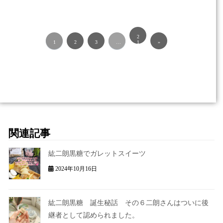
2
1
2
3
…
1
»
関連記事
紘二朗黒糖でガレットスイーツ
2024年10月16日
紘二朗黒糖 誕生秘話 その６二朗さんはついに後
継者として認められました。