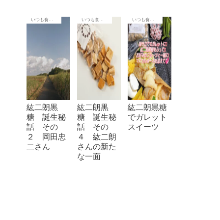
いつも食卓に
いつも食卓に
いつも食卓に
紘二朗黒
紘二朗黒
紘二朗黒糖
糖 誕生秘
糖 誕生秘
でガレット
話 その
話 その
スイーツ
２ 岡田忠
４ 紘二朗
二さん ​
さんの新た
な一面