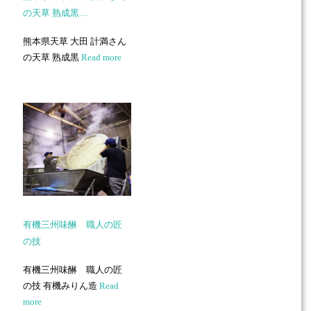
の天草 熟成黒…
熊本県天草 大田 計満さん
の天草 熟成黒
Read more
有機三州味醂 職人の匠
の技
有機三州味醂 職人の匠
の技 有機みりん造
Read
more