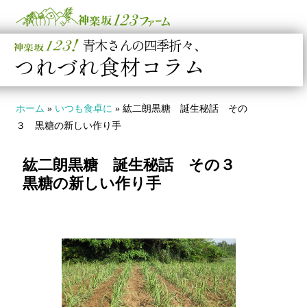
青木さんの四季折々、
つれづれ食材コラム
ホーム
»
いつも食卓に
»
紘二朗黒糖 誕生秘話 その
３ 黒糖の新しい作り手​
紘二朗黒糖 誕生秘話 その３
黒糖の新しい作り手​
​