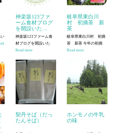
神楽坂123ファ
岐阜県東白川
ーム食材ブログ
村 初摘茶 新
を開設いた…
茶
思い
神楽坂123ファーム食
岐阜県東白川村 初摘
ead
材ブログを開設いた
茶 新茶 今年の初摘
Read more
Read more
先
契丹そば（だっ
ホンモノの牛乳
よ
たんそば）
の味
…