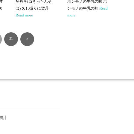
甘
契丹そば(きったんそ
ホンモノの牛乳の味 ホ
カ
ば) 久し振りに契丹
ンモノの牛乳の味
Read
Read more
more
21
»
噌汁