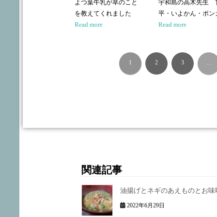
よつ葉牛乳が草のこと
宇和島の高木先生 
を教えてくれました
平・いよかん・ポン
Read more
Read more
1
2
3
…
関連記事
油揚げとネギのあえものとお味
2022年6月29日