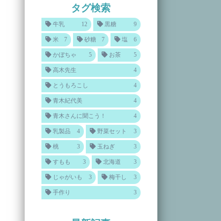
タグ検索
牛乳
12
黒糖
9
米
7
砂糖
7
塩
6
かぼちゃ
5
お茶
5
高木先生
4
とうもろこし
4
青木紀代美
4
青木さんに聞こう！
4
乳製品
4
野菜セット
3
桃
3
玉ねぎ
3
すもも
3
北海道
3
じゃがいも
3
梅干し
3
手作り
3