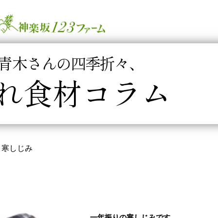
青木さんの四季折々、
れ食材コラム
 寒しじみ
一年振りの寒しじみです。