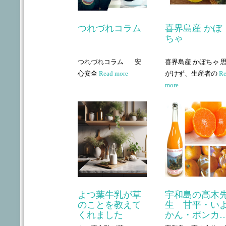
つれづれコラム
喜界島産 かぼ
ちゃ
つれづれコラム 安
喜界島産 かぼちゃ 
心安全
Read more
がけず、生産者の
R
more
よつ葉牛乳が草
宇和島の高木
のことを教えて
生 甘平・い
くれました
かん・ポンカ