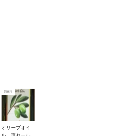
調味料
オリーブオイ
ル 再セール