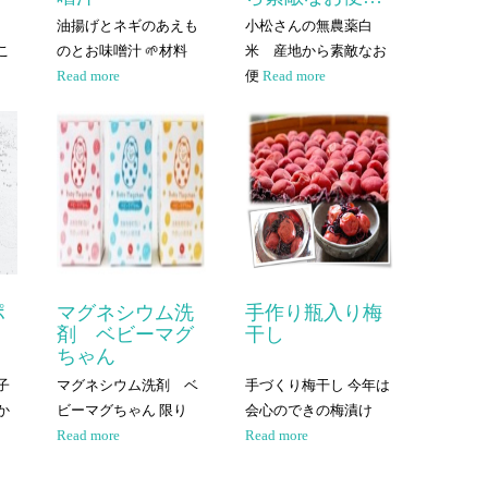
油揚げとネギのあえも
小松さんの無農薬白
こ
のとお味噌汁 🌱材料
米 産地から素敵なお
Read more
便
Read more
ポ
マグネシウム洗
手作り瓶入り梅
」
剤 ベビーマグ
干し
ちゃん
子
マグネシウム洗剤 ベ
手づくり梅干し 今年は
か
ビーマグちゃん 限り
会心のできの梅漬け
Read more
Read more