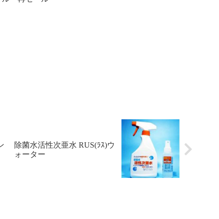
ン
除菌水活性次亜水 RUS(ﾗｽ)ウ
ォーター