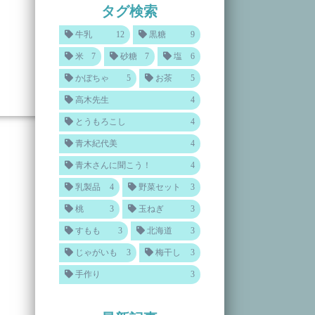
タグ検索
牛乳
12
黒糖
9
米
7
砂糖
7
塩
6
かぼちゃ
5
お茶
5
高木先生
4
とうもろこし
4
青木紀代美
4
青木さんに聞こう！
4
乳製品
4
野菜セット
3
桃
3
玉ねぎ
3
すもも
3
北海道
3
じゃがいも
3
梅干し
3
手作り
3