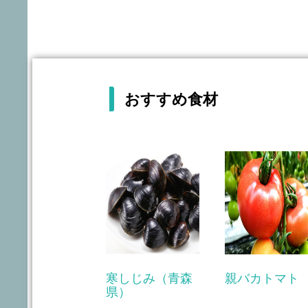
おすすめ食材
寒しじみ（青森
親バカトマト
県）