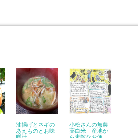
油揚げとネギの
小松さんの無農
あえものとお味
薬白米 産地か
噌汁
ら素敵なお便…