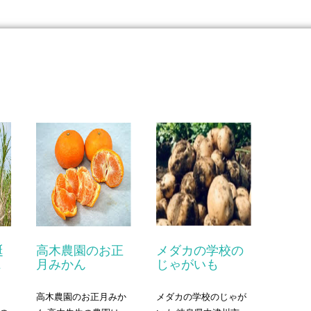
誕
高木農園のお正
メダカの学校の
１
月みかん
じゃがいも
高木農園のお正月みか
メダカの学校のじゃが