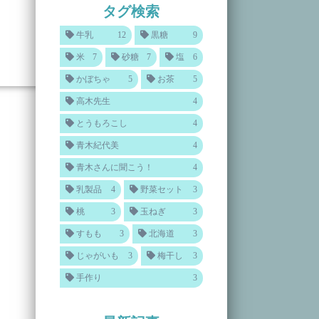
タグ検索
牛乳
12
黒糖
9
米
7
砂糖
7
塩
6
かぼちゃ
5
お茶
5
高木先生
4
とうもろこし
4
青木紀代美
4
青木さんに聞こう！
4
乳製品
4
野菜セット
3
桃
3
玉ねぎ
3
すもも
3
北海道
3
じゃがいも
3
梅干し
3
手作り
3