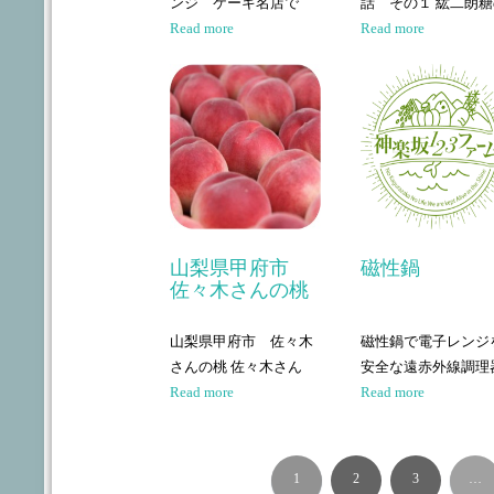
ンジ ケーキ名店で
話 その１ 紘二朗
Read more
Read more
山梨県甲府市
磁性鍋
佐々木さんの桃
山梨県甲府市 佐々木
磁性鍋で電子レンジ
さんの桃 佐々木さん
安全な遠赤外線調理
Read more
Read more
1
2
3
…