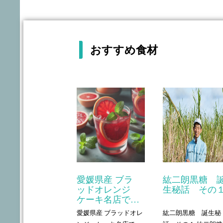
おすすめ食材
愛媛県産 ブラ
紘二朗黒糖 
ッドオレンジ
生秘話 その
ケーキ名店で…
愛媛県産 ブラッドオレ
紘二朗黒糖 誕生秘