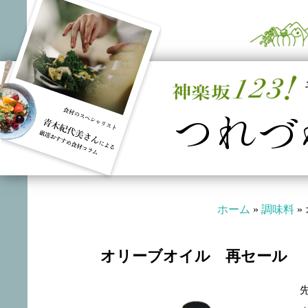
つれづ
ホーム
»
調味料
»
オリーブオイル 再セール