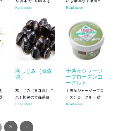
糖の
ん 高木先生の農園は
いも 岐阜県中津川市
Read more
Read more
寒しじみ（青森
十勝産ジャージ
県）
ーフローズンヨ
ーグルト
を
寒しじみ（青森県） こ
十勝産ジャージーフロ
器
れも恒例の青森県白
ーズンヨーグルト 嬉
Read more
Read more
21
»