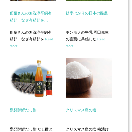
稲葉さんの無洗浄平飼有
効率ばかりの日本の酪農
精卵 なぜ有精卵を…
稲葉さんの無洗浄平飼有
ホンモノの牛乳 岡田先生
精卵 なぜ有精卵を
Read
の言葉に共感した
Read
more
more
甕発酵鰹だし酢
クリスマス島の塩
甕発酵鰹だし酢 だし酢と
クリスマス島の塩 梅漬け