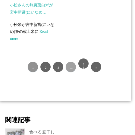
小松さんの無農薬白米が
宮中新嘗(にいなめ…
小松米が宮中新嘗(にいな
め)祭の献上米に
Read
more
2
1
2
3
…
1
»
関連記事
食べる煮干し