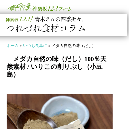
青木さんの四季折々、
つれづれ食材コラム
ホーム
»
いつも食卓に
»
メダカ自然の味（だし）
メダカ自然の味（だし）100％天
然素材 / いりこの削りぶし（小豆
島）