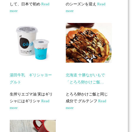
して、日本で初め
Read
のシーズンを迎え
Read
more
more
湯田牛乳 ギリシャヨー
北海道 十勝ながいもで
グルト
「とろろ卵かけご飯…
生搾りエゴマ油 実はギリ
とろろ卵かけご飯と同じ
シャにはギリシャ
Read
成分で グルテンフ
Read
more
more