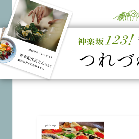
つれづ
pick up