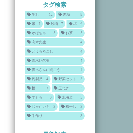
タグ検索
牛乳
12
黒糖
9
米
7
砂糖
7
塩
6
かぼちゃ
5
お茶
5
高木先生
4
とうもろこし
4
青木紀代美
4
青木さんに聞こう！
4
乳製品
4
野菜セット
3
桃
3
玉ねぎ
3
すもも
3
北海道
3
じゃがいも
3
梅干し
3
手作り
3