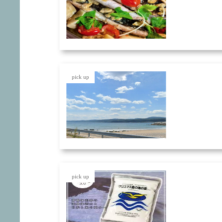
pick up
pick up