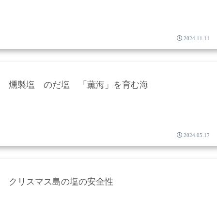
2024.11.11
燻製塩 のだ塩 「薫海」を育む海
2024.05.17
クリスマス島の塩の安全性