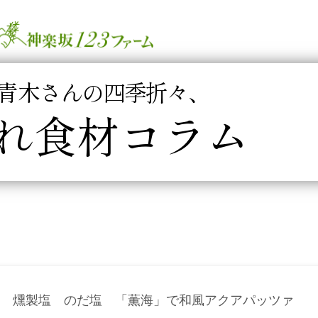
青木さんの四季折々、
れ食材コラム
燻製塩 のだ塩 「薫海」で和風アクアパッツァ