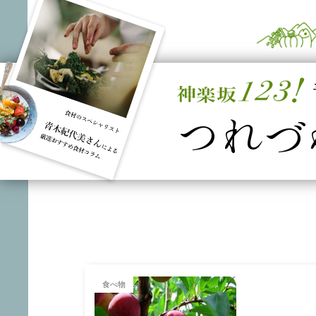
つれづ
食べ物