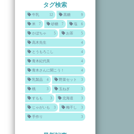
タグ検索
牛乳
12
黒糖
9
米
7
砂糖
7
塩
6
かぼちゃ
5
お茶
5
高木先生
4
とうもろこし
4
青木紀代美
4
青木さんに聞こう！
4
乳製品
4
野菜セット
3
桃
3
玉ねぎ
3
すもも
3
北海道
3
じゃがいも
3
梅干し
3
手作り
3